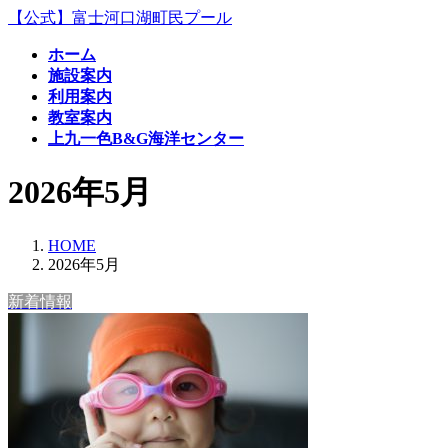
コ
ナ
【公式】富士河口湖町民プール
ン
ビ
ホーム
テ
ゲ
施設案内
ン
ー
利用案内
ツ
シ
教室案内
へ
ョ
上九一色B&G海洋センター
ス
ン
キ
に
2026年5月
ッ
移
プ
動
HOME
2026年5月
新着情報